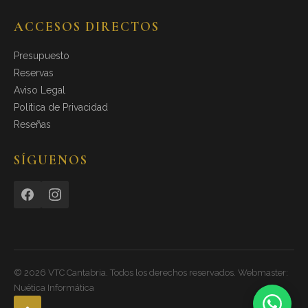
ACCESOS DIRECTOS
Presupuesto
Reservas
Aviso Legal
Política de Privacidad
Reseñas
Gestionar consentimiento
✕
Para ofrecer las mejores experiencias utilizamos cookies
SÍGUENOS
para almacenar y/o acceder a la información del
dispositivo.
Más información
.
Aceptar
Denegar
Ver preferencias
©
2026
VTC Cantabria. Todos los derechos reservados. Webmaster:
Nuética Informática